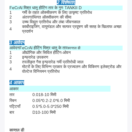
2 विशेषताएं
FeCrAl मिश्र धातु हीटिंग तार के गुण TANKII D
1
गर्मी के तहत ऑक्सीकरण के लिए उत्कृष्ट प्रतिरोध
2
अंतरग्रंथिगत ऑक्सीकरण की सीमा
3
उच्च विद्युत प्रतिरोध और लंबा जीवनकाल
कार्बोराइजिंग, वायुमंडल और सल्फर प्रदूषण की सतह के खिलाफ अच्छा
4
प्रदर्शन
3 आवेदन
आवेदन
FeCrAl हीटिंग मिश्र धातु के तार
कान्तल डी
1
औद्योगिक और सिविल हीटिंग-ओवन
2
इन्फ्रारेड उपकरण
3
तरलीकृत गैस इन्फ्रारेड गर्मी प्रतिरोधी जाल
मोटरों के लिए विभिन्न प्रकार के प्रज्वलन और विकिरण इलेक्ट्रोड और
4
वोल्टेज विनियमन प्रतिरोध
4 आकार
आकार
तार
0.018-10 मिमी
रिबन
0.05*0.2-2.0*6.0 मिमी
पट्टियाँ
0.5*5.0-5.0*250 मिमी
बार
D10-100 मिमी
कान्तल डी