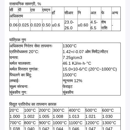
रासायनिक सामग्री, %
सी
पी
एस
एमएन
हाँ
सीआर
नि
अल
फे
अन्य
अधिकतम
23.0-
4.5-
शेष
0.06
0.025
0.020
0.50
≤0.6
≤0.60
-
26.0
6.5
राशि
यांत्रिक गुण
अधिकतम निरंतर सेवा तापमानः
1300°C
प्रतिरोधकता 20°C:
1.42+/-0.07 ओम मिमी2/मीटर
घनत्व:
7.25g/cm3
थर्मल चालकता:
46.1 KJ/m·h·°C
थर्मल विस्तार गुणांक:
15.0×10-6/°C (20°C~1000°C)
पिघलने का बिंदु:
1500°C
लम्बाईः
न्यूनतम 12%
सूक्ष्म संरचना:
फेराइट
चुंबकीय गुण:
चुंबकीय
विद्युत प्रतिरोध का तापमान कारक
20°C
100°C
200°C
300°C
400°C
500°C
600°C
1.000
1.002
1.005
1.008
1.013
1.021
1.030
700°C
800°C
900°C
1000°C
1100°C
1200°C
1300°C
1.038
1.040
1.042
1.044
1.046
1.047
1.047