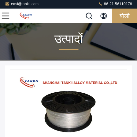
east@tankii.com
86-21-56110178
बोली
उत्पादों