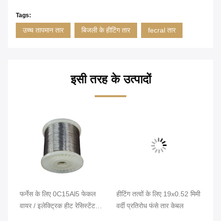
Tags:
उच्च तापमान तार
बिजली के हीटिंग तार
fecral तार
इसी तरह के उत्पादों
फर्नेस के लिए 0C15Al5 फेकल
हीटिंग तत्वों के लिए 19x0.52 मिमी
उज
वायर / इलेक्ट्रिक हीट रेसिस्टेंट
वर्दी प्रतिरोध फंसे तार केबल
0C
वायर
छो