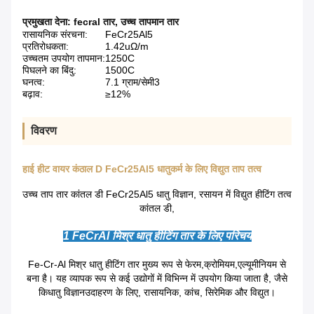
प्रमुखता देना:
fecral तार
,
उच्च तापमान तार
रासायनिक संरचना:
FeCr25Al5
प्रतिरोधकता:
1.42uΩ/m
उच्चतम उपयोग तापमान:
1250C
पिघलने का बिंदु:
1500C
घनत्व:
7.1 ग्राम/सेमी3
बढ़ाव:
≥12%
विवरण
हाई हीट वायर कंठाल D FeCr25Al5 धातुकर्म के लिए विद्युत ताप तत्व
उच्च ताप तार कांतल डी FeCr25Al5 धातु विज्ञान, रसायन में विद्युत हीटिंग तत्व
कांतल डी,
1 FeCrAl मिश्र धातु हीटिंग तार के लिए परिचय
Fe-Cr-Al मिश्र धातु हीटिंग तार मुख्य रूप से फेरम,क्रोमियम,एल्यूमीनियम से
बना है। यह व्यापक रूप से कई उद्योगों में विभिन्न में उपयोग किया जाता है, जैसे
कि
धातु विज्ञान
उदाहरण के लिए, रासायनिक, कांच, सिरेमिक और विद्युत।