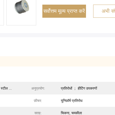
सर्वोत्तम मूल्य प्राप्त करें
अभी संप
स्टील ...
अनुप्रयोग:
प्रतिरोधों ； हीटिंग उपकरणों
फ़ीचर:
यूनिफ़ॉर्म प्रतिरोध
सतह:
चिकना, चमकीला