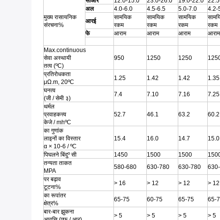
सीआर
12.0-15.0
23.0-26.0
19.0-22.0
22.5
अल
4.0-6.0
4.5-6.5
5.0-7.0
4.2-
मुख्य रासायनिक
सामयिक
सामयिक
सामयिक
सामय
आरई
संरचना%
रकम
रकम
रकम
रकम
फे
आराम
आराम
आराम
आराम
Max.continuous
सेवा अस्थायी
950
1250
1250
125
तत्व (ºC)
प्रतिरोधकता
1.25
1.42
1.42
1.35
μΩ.m, 20ºC
घनत्व
7.4
7.10
7.16
7.25
(जी / सेमी ३)
थर्मल
प्रवाहकत्त्व
52.7
46.1
63.2
60.2
केजे / mhºC
का गुणांक
लाइनों का विस्तार
15.4
16.0
14.7
15.0
α × 10-6 / ºC
पिघलने बिंदुº सी
1450
1500
1500
150
तन्यता ताकत
580-680
630-780
630-780
630
MPA
पर बढ़ाव
> 16
> 12
> 12
> 12
टूटना%
का रूपांतर
65-75
60-75
65-75
65-
क्षेत्र%
बार-बार झुकना
> 5
> 5
> 5
> 5
आवृत्ति (एफ / आर)