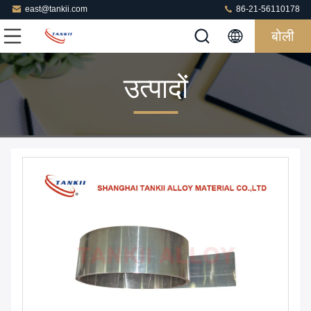
east@tankii.com
86-21-56110178
बोली
उत्पादों