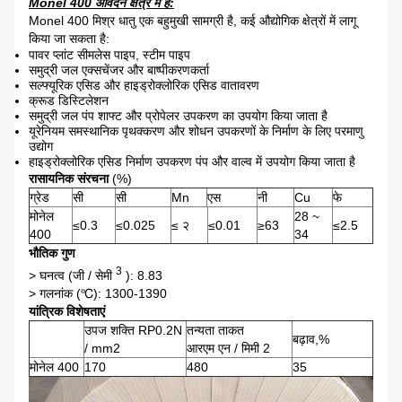
Monel 400 आवेदन क्षेत्र में है:
Monel 400 मिश्र धातु एक बहुमुखी सामग्री है, कई औद्योगिक क्षेत्रों में लागू
किया जा सकता है:
पावर प्लांट सीमलेस पाइप, स्टीम पाइप
समुद्री जल एक्सचेंजर और बाष्पीकरणकर्ता
सल्फ्यूरिक एसिड और हाइड्रोक्लोरिक एसिड वातावरण
क्रूड डिस्टिलेशन
समुद्री जल पंप शाफ्ट और प्रोपेलर उपकरण का उपयोग किया जाता है
यूरेनियम समस्थानिक पृथक्करण और शोधन उपकरणों के निर्माण के लिए परमाणु
उद्योग
हाइड्रोक्लोरिक एसिड निर्माण उपकरण पंप और वाल्व में उपयोग किया जाता है
रासायनिक संरचना
(%)
ग्रेड
सी
सी
Mn
एस
नी
Cu
फे
मोनेल
28 ~
≤0.3
≤0.025
≤ २
≤0.01
≥63
≤2.5
400
34
भौतिक गुण
3
> घनत्व (जी / सेमी
): 8.83
> गलनांक (℃): 1300-1390
यांत्रिक विशेषताएं
उपज शक्ति RP0.2N
तन्यता ताकत
बढ़ाव,%
/ mm2
आरएम एन / मिमी 2
मोनेल 400
170
480
35