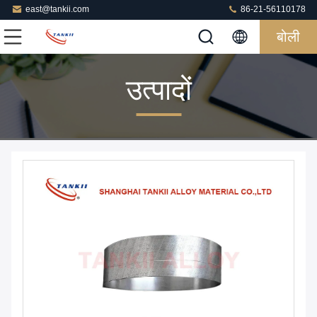
east@tankii.com
86-21-56110178
बोली
उत्पादों