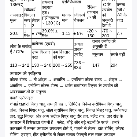
प्रतिरोधकता
तापमान
135ºC)
.C के
घनत्व
रैखिक
वक्रता
स्वीकार्य
उपयोग
(जी /
तापमान
एफ /
नाममात्र
विचलन
मानक
स्वीकार्य
की
सेमी के
/ º सी
(ग्रीनहाउस
मूल्य
मान
विचलन
अनुमति
बाद)
स्तर
लेवल
~ 130 )C)
देता है
1
2
±
39.0% ±
-20 ~
-70 ~
20.8
± 7%
1.13
± 5%
7.7
5%
5%
150
200
तनाव एमपीए की
कठोरता (एचवी)
तन्यता
लोच के मापांक
अनुमति दें
ताकत
ई / GPa
उच्च विस्तार
कम विस्तार
एमपीए
न्यूनतम
सबसे बड़ी
परत
की परत
736 ~
113 ~ 142
190 ~ 240
200 ~ 255
147
294
834
उत्पादन की प्रक्रिया
कोल्ड रोल्ड → गो ऑइल → अचारिंग → एनल्डिंग कोल्ड रोल्ड → ऑइल →
अकलिंग → एनॉलिंग कोल्ड-रोल्ड → थर्मल बायमेटल स्ट्रिप के उपयोग की
आवश्यकताओं के अनुरूप
कंपनी प्रोफाइल
शंघाई tankii मिश्र धातु सामग्री सह।, लिमिटेड निकेल क्रोमियम मिश्र धातु,
तांबा, निकल मिश्र धातु, लोहा क्रोमियम मिश्र धातु, निकल मिश्र धातु, थर्मोकपल
तार, शुद्ध निकल, और अन्य सटीक मिश्र धातु दौर तार, फ्लैट तार, तार रॉड के
उत्पादन में विशेषज्ञता कंपनी है , फ्लैट, चौड़े और बड़े उद्यमों के पतले। हमारे
कारखाने में उन्नत उत्पादन उपकरण होते हैं, गलाने से लेकर, हॉट रोलिंग, कोल्ड
रोलिंग, ड्राइंग, हीट ट्रीटमेंट से लेकर उत्पाद फैक्ट्री तक सख्त उत्पादन