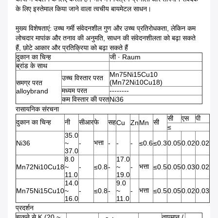
के लिए इस्तेमाल किया जाने वाला त्वचीय बायमेटल साधन।
मुख्य विशेषताएं: उच्च गर्मी संवेदनशील गुण और उच्च प्रतिरोधकता, लेकिन कम
लोचदार मापांक और तनाव की अनुमति, साधन की संवेदनशीलता को बढ़ा सकते
हैं, छोटे आकार और प्रतिक्रिया को बढ़ा सकते हैं
दुकान का चिन्ह
जी · Raum
ब्रांड के साथ
Mn75Ni15Cu10
उच्च विस्तार परत
(Mn72Ni10Cu18)
समग्र परत
मध्यम परत
--------
alloybrand
कम विस्तार की परत
Ni36
रासायनिक संरचना
सी
एस
पी
दुकान का चिन्ह
नी
सीआर
फे
सह
सी
Cu
Zn
Mn
≤
35.0
भत्ता
Ni36
~
-
-
-
-
≤0.6
≤0.3
0.05
0.02
0.02
37.0
8.0
17.0
भत्ता
Mn72Ni10Cu18
~
-
≤0.8
-
~
-
≤0.5
0.05
0.03
0.02
11.0
19.0
14.0
9.0
भत्ता
Mn75Ni15Cu10
~
-
≤0.8
-
~
-
≤0.5
0.05
0.02
0.03
16.0
11.0
प्रदर्शन
झुकने से K (20 ~
तापमान /