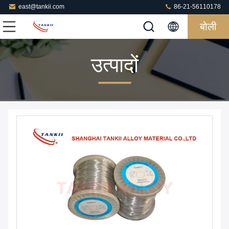
east@tankii.com
86-21-56110178
बोली
उत्पादों