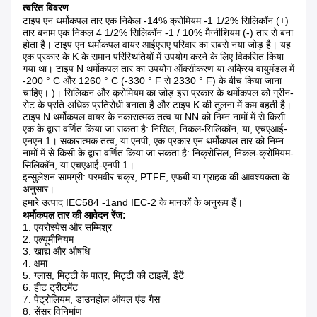
त्वरित विवरण
टाइप एन थर्मोकपल तार एक निकेल -14% क्रोमियम -1 1/2% सिलिकॉन (+)
तार बनाम एक निकल 4 1/2% सिलिकॉन -1 / 10% मैग्नीशियम (-) तार से बना
होता है। टाइप एन थर्मोकपल वायर आईएसए परिवार का सबसे नया जोड़ है। यह
एक प्रकार के K के समान परिस्थितियों में उपयोग करने के लिए विकसित किया
गया था। टाइप N थर्मोकपल तार का उपयोग ऑक्सीकरण या अक्रिय वायुमंडल में
-200 ° C और 1260 ° C (-330 ° F से 2330 ° F) के बीच किया जाना
चाहिए। )। सिलिकन और क्रोमियम का जोड़ इस प्रकार के थर्मोकपल को ग्रीन-
रोट के प्रति अधिक प्रतिरोधी बनाता है और टाइप K की तुलना में कम बहती है।
टाइप N थर्मोकपल वायर के नकारात्मक तत्व या NN को निम्न नामों में से किसी
एक के द्वारा वर्णित किया जा सकता है: निसिल, निकल-सिलिकॉन, या, एचएआई-
एनएन 1। सकारात्मक तत्व, या एनपी, एक प्रकार एन थर्मोकपल तार को निम्न
नामों में से किसी के द्वारा वर्णित किया जा सकता है: निक्रोसिल, निकल-क्रोमियम-
सिलिकॉन, या एचएआई-एनपी 1।
इन्सुलेशन सामग्री: परमवीर चक्र, PTFE, एफबी या ग्राहक की आवश्यकता के
अनुसार।
हमारे उत्पाद IEC584 -1and IEC-2 के मानकों के अनुरूप हैं।
थर्मोकपल तार की आवेदन रेंज:
1. एयरोस्पेस और सम्मिश्र
2. एल्यूमीनियम
3. खाद्य और औषधि
4. क्षमा
5. ग्लास, मिट्टी के पात्र, मिट्टी की टाइलें, ईंटें
6. हीट ट्रीटमेंट
7. पेट्रोलियम, डाउनहोल ऑयल एंड गैस
8. सेंसर विनिर्माण