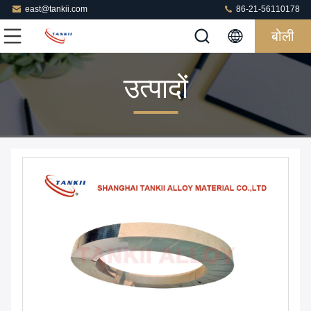
east@tankii.com
86-21-56110178
बोली
उत्पादों