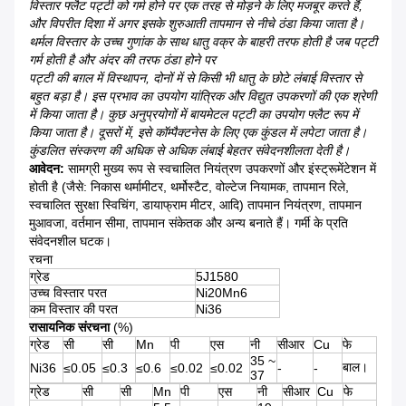
विस्तार फ्लैट पट्टी को गर्म होने पर एक तरह से मोड़ने के लिए मजबूर करते हैं,
और विपरीत दिशा में अगर इसके शुरुआती तापमान से नीचे ठंडा किया जाता है।
थर्मल विस्तार के उच्च गुणांक के साथ धातु वक्र के बाहरी तरफ होती है जब पट्टी
गर्म होती है और अंदर की तरफ ठंडा होने पर
पट्टी की बग़ल में विस्थापन, दोनों में से किसी भी धातु के छोटे लंबाई विस्तार से
बहुत बड़ा है।
इस प्रभाव का उपयोग यांत्रिक और विद्युत उपकरणों की एक श्रेणी
में किया जाता है।
कुछ अनुप्रयोगों में बायमेटल पट्टी का उपयोग फ्लैट रूप में
किया जाता है।
दूसरों में, इसे कॉम्पैक्टनेस के लिए एक कुंडल में लपेटा जाता है।
कुंडलित संस्करण की अधिक से अधिक लंबाई बेहतर संवेदनशीलता देती है।
आवेदन:
सामग्री मुख्य रूप से स्वचालित नियंत्रण उपकरणों और इंस्ट्रूमेंटेशन में
होती है (जैसे: निकास थर्मामीटर, थर्मोस्टैट, वोल्टेज नियामक, तापमान रिले,
स्वचालित सुरक्षा स्विचिंग, डायाफ्राम मीटर, आदि) तापमान नियंत्रण, तापमान
मुआवजा, वर्तमान सीमा, तापमान संकेतक और अन्य बनाते हैं। गर्मी के प्रति
संवेदनशील घटक।
रचना
ग्रेड
5J1580
उच्च विस्तार परत
Ni20Mn6
कम विस्तार की परत
Ni36
रासायनिक संरचना
(%)
ग्रेड
सी
सी
Mn
पी
एस
नी
सीआर
Cu
फे
35 ~
बाल।
Ni36
≤0.05
≤0.3
≤0.6
≤0.02
≤0.02
-
-
37
ग्रेड
सी
सी
Mn
पी
एस
नी
सीआर
Cu
फे