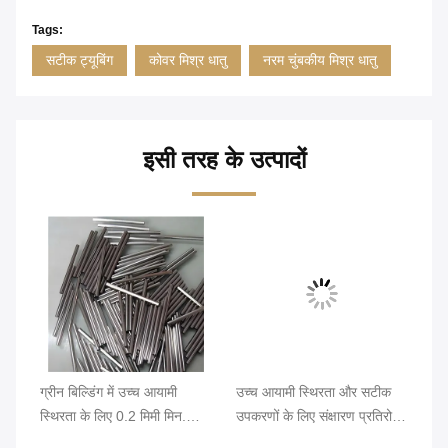
Tags:
सटीक ट्यूबिंग
कोवर मिश्र धातु
नरम चुंबकीय मिश्र धातु
इसी तरह के उत्पादों
ग्रीन बिल्डिंग में उच्च आयामी
उच्च आयामी स्थिरता और सटीक
Fe
रता
स्थिरता के लिए 0.2 मिमी मिन.
उपकरणों के लिए संक्षारण प्रतिरोध
ट्
िंग
ओडी और उज्ज्वल सतह के साथ
के साथ Invar 36 निकल लोहे के
उज