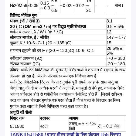
5.5
19
0.15
बाल।
Ni20Mn6
≤0.05
~
≤0.02
≤0.02
~
-
-
~ 0.3
6.5
21
विशिष्ट भौतिक गुण
घनत्व (जी / सेमी 3)
8.1
20
(
C
(OM
mm2 / m)
पर विद्युत प्रतिरोधकता
0.8 ± 5%
थर्मल चालकता, λ / W / (m * λC)
12
लोचदार मापांक,
ई / जीपीए
147 ~ 177
झुकने K / 10-6 -C-1 (20 ~ 135 )C)
15
28.5% ±
तापमान झुकने की दर F / (20 ~ 130 )C) 10-6 -C-1
5%
स्वीकार्य तापमान ()C)
-70 ~ 350
रैखिक तापमान ()C)
-20 ~ 180
फ़ीचर:
थर्मोस्टेट बिमेटेलिक की बुनियादी विशेषताओं में तापमान में बदलाव के साथ
विरूपण हो रहा है, जिसके परिणामस्वरूप एक निश्चित क्षण है।
थर्मोस्टेट बिमेटालिक स्ट्रिप विस्तार गुणांक पूरी संपर्क सतह के साथ धातु या
मिश्र धातु की दो या अधिक परतों से अलग है, मजबूती से बंधे हुए, तापमान-निर्भर
आकार परिवर्तन होने से थर्मोसेंसिव कार्यात्मक कंपोजिट होते हैं। जिसमें सक्रिय
परत का उच्च विस्तार गुणांक एक परत होता है जिसे परत के विस्तार का निम्न
गुणांक कहा जाता है जिसे निष्क्रिय परत कहा जाता है।
आपूर्ति की शैली
मिश्र नाम
प्रकार
आयाम
डब्ल्यू = ५ ~ १२०
पट्टी
टी = 0.1 मिमी
5J1580
मिमी
TANKII 5J1580 / वाटर हीटर तत्वों के लिए कंठाल 155 स्ट्रिप