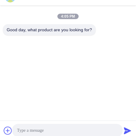
भेजना
4:05 PM
Good day, what product are you looking for?
Shanghai Tankii Alloy Material Co.,Ltd
east@tankii.com
86-21-56110178
1900 मुडानजियांग रोड, बाओशान
जिला, 201999, शंघाई, चीन
चीन अच्छी गुणवत्ता कॉपर निकल मिश्र धातु तार देने वाला। कॉपीराइट © 2026 Shanghai
Tankii Alloy Material Co.,Ltd . सर्वाधिकार सुरक्षित।