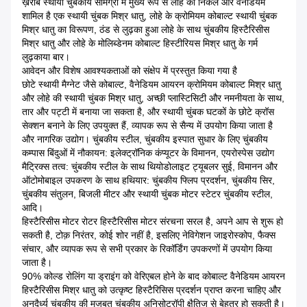
ख़राब स्थायी चुंबकीय सामग्री में मुख्य रूप से लोहे की निकेल और वैनेडियम
शामिल है एक स्थायी चुंबक मिश्र धातु, लोहे के क्रोमियम कोबाल्ट स्थायी चुंबक
मिश्र धातु का विरूपण, ठंड से लुढ़का हुआ लोहे के साथ चुंबकीय हिस्टैरिसीस
मिश्र धातु और लोहे के मोलिब्डेनम कोबाल्ट हिस्टीरियस मिश्र धातु के गर्म
लुढ़काया बार।
आवेदन और विशेष आवश्यकताओं को संक्षेप में प्रस्तुत किया गया है
छोटे स्थायी मैग्नेट जैसे कोबाल्ट, वैनेडियम आयरन क्रोमियम कोबाल्ट मिश्र धातु
और लोहे की स्थायी चुंबक मिश्र धातु, अच्छी प्लास्टिसिटी और नमनीयता के साथ,
तार और पट्टी में बनाया जा सकता है, और स्थायी चुंबक घटकों के छोटे क्रॉस
सेक्शन बनाने के लिए उपयुक्त हैं, व्यापक रूप से सैन्य में उपयोग किया जाता है
और नागरिक उद्योग। चुंबकीय स्टील, चुंबकीय इस्पात सुधार के लिए चुंबकीय
कम्पास बिंदुओं में नौकायन: इलेक्ट्रॉनिक कंप्यूटर के विमानन, एयरोस्पेस उद्योग
मैट्रिक्स तत्व: चुंबकीय स्टील के साथ थियोडोलाइट ट्यूबलर सुई, विमानन और
ऑटोमोबाइल उपकरण के साथ हथियार: चुंबकीय फ्लिप प्रदर्शन, चुंबकीय सिर,
चुंबकीय संतुलन, बिजली मीटर और स्थायी चुंबक मोटर स्टेटर चुंबकीय स्टील,
आदि।
हिस्टैरिसीस मोटर रोटर हिस्टैरिसीस मोटर संरचना सरल है, अपने आप से शुरू हो
सकती है, टोक़ निरंतर, कोई शोर नहीं है, इसलिए नेविगेशन जाइरोस्कोप, फैक्स
संचार, और व्यापक रूप से सभी प्रकार के रिकॉर्डिंग उपकरणों में उपयोग किया
जाता है।
90% कोल्ड रोलिंग या ड्राइंग को वेरिएबल होने के बाद कोबाल्ट वैनेडियम आयरन
हिस्टैरिसीस मिश्र धातु को उत्कृष्ट हिस्टैरिसिस प्रदर्शन प्राप्त करना चाहिए और
अनुदैर्ध्य चुंबकीय की मजबूत चुंबकीय अनिसोट्रॉपी क्षैतिज से बेहतर हो सकती है।