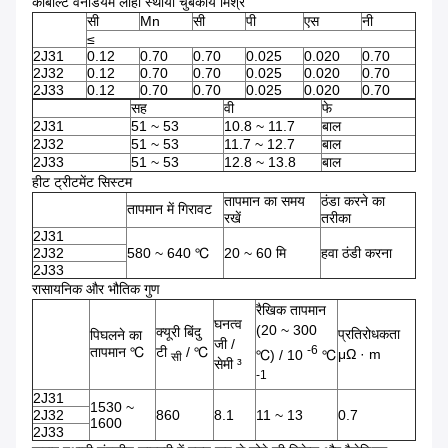
कोबाल्ट वैनेडियम लोहा स्थायी चुंबकीय मिश्र
सी
Mn
सी
पी
एस
नी
≤
2J31
0.12
0.70
0.70
0.025
0.020
0.70
2J32
0.12
0.70
0.70
0.025
0.020
0.70
2J33
0.12
0.70
0.70
0.025
0.020
0.70
सह
वी
फे
2J31
51 ~ 53
10.8 ~ 11.7
बाल
2J32
51 ~ 53
11.7 ~ 12.7
बाल
2J33
51 ~ 53
12.8 ~ 13.8
बाल
हीट ट्रीटमेंट सिस्टम
तापमान का समय
ठंडा करने का
तापमान में गिरावट
रखें
तरीका
2J31
2J32
580 ~ 640 ℃
20 ~ 60 मि
हवा ठंडी करना
2J33
रासायनिक और भौतिक गुण
रैखिक तापमान
घनत्व
(20 ~ 300
क्यूरी बिंदु
प्रतिरोधकता
पिघलने का
जी /
-6
तापमान ℃
टी
/ ℃
μΩ · m
℃) / 10
℃
सी
सेमी ³
-1
2J31
1530 ~
2J32
860
8.1
11 ~ 13
0.7
1600
2J33