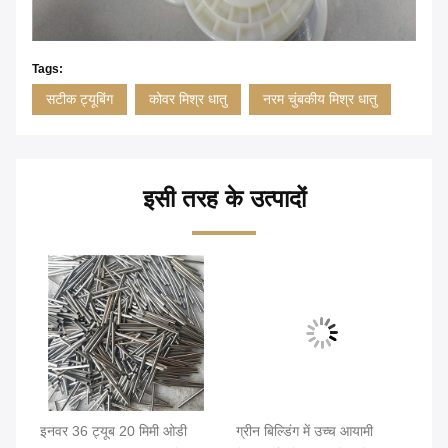
Tags:
सटीक ट्यूबिंग
कोवर मिश्र धातु
नरम चुंबकीय मिश्र धातु
इसी तरह के उत्पादों
इनवर 36 ट्यूब 20 मिमी ओडी
ग्रीन बिल्डिंग में उच्च आयामी
उच