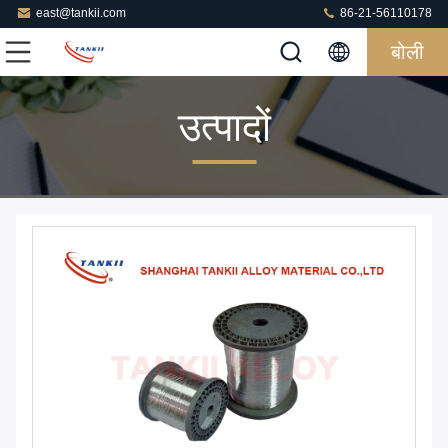
east@tankii.com
86-21-56110178
बोली
उत्पादों