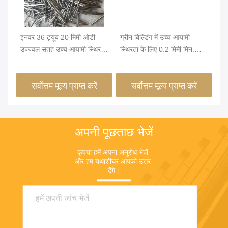
इनवर 36 ट्यूब 20 मिमी ओडी
ग्रीन बिल्डिंग में उच्च आयामी
उच
उज्ज्वल सतह उच्च आयामी स्थिरता
स्थिरता के लिए 0.2 मिमी मिन.
उपक
FeNi36 मिश्र धातु सटीक ट्यूबिंग
ओडी और उज्ज्वल सतह के साथ
के
इनवर 36 निकेल आयरन मिश्र धातु
मिश
सर्वोत्तम मूल्य प्राप्त करें
सर्वोत्तम मूल्य प्राप्त करें
ट्यूब
अपनी पूछताछ भेजें
कृपया हमें अपना अनुरोध भेजें 
और हम यथाशीघ्र आपको उत्तर 
देंगे।