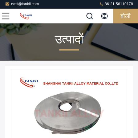
east@tankii.com
86-21-56110178
बोली
उत्पादों