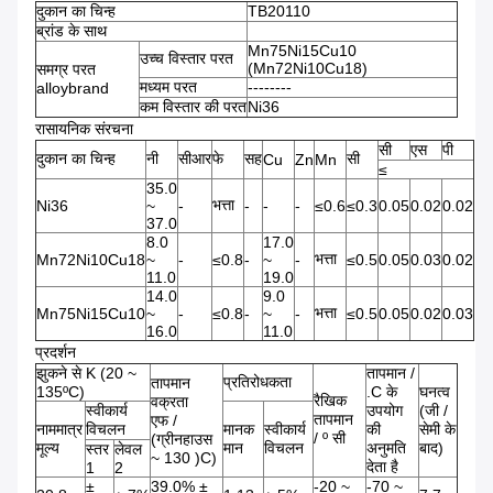
दुकान का चिन्ह
TB20110
ब्रांड के साथ
Mn75Ni15Cu10
उच्च विस्तार परत
(Mn72Ni10Cu18)
समग्र परत
मध्यम परत
--------
alloybrand
कम विस्तार की परत
Ni36
रासायनिक संरचना
सी
एस
पी
दुकान का चिन्ह
नी
सीआर
फे
सह
सी
Cu
Zn
Mn
≤
35.0
भत्ता
Ni36
~
-
-
-
-
≤0.6
≤0.3
0.05
0.02
0.02
37.0
8.0
17.0
भत्ता
Mn72Ni10Cu18
~
-
≤0.8
-
~
-
≤0.5
0.05
0.03
0.02
11.0
19.0
14.0
9.0
भत्ता
Mn75Ni15Cu10
~
-
≤0.8
-
~
-
≤0.5
0.05
0.02
0.03
16.0
11.0
प्रदर्शन
झुकने से K (20 ~
तापमान /
प्रतिरोधकता
तापमान
135ºC)
.C के
घनत्व
रैखिक
वक्रता
स्वीकार्य
उपयोग
(जी /
तापमान
एफ /
नाममात्र
विचलन
मानक
स्वीकार्य
की
सेमी के
/ º सी
(ग्रीनहाउस
मूल्य
मान
विचलन
अनुमति
बाद)
स्तर
लेवल
~ 130 )C)
देता है
1
2
±
39.0% ±
-20 ~
-70 ~