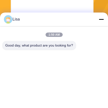
Lisa
भेजना
1:50 AM
Good day, what product are you looking for?
Shanghai Tankii Alloy Material Co.,Ltd
east@tankii.com
86-21-56110178
1900 मुडानजियांग रोड, बाओशान
जिला, 201999, शंघाई, चीन