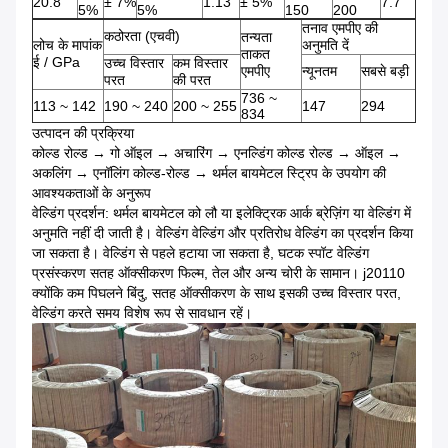
20.8
± 7%
1.13
± 5%
7.7
5%
5%
150
200
तनाव एमपीए की
कठोरता (एचवी)
तन्यता
लोच के मापांक
अनुमति दें
ताकत
ई / GPa
उच्च विस्तार
कम विस्तार
एमपीए
न्यूनतम
सबसे बड़ी
परत
की परत
736 ~
113 ~ 142
190 ~ 240
200 ~ 255
147
294
834
उत्पादन की प्रक्रिया
कोल्ड रोल्ड → गो ऑइल → अचारिंग → एनल्डिंग कोल्ड रोल्ड → ऑइल →
अकलिंग → एनॉलिंग कोल्ड-रोल्ड → थर्मल बायमेटल स्ट्रिप के उपयोग की
आवश्यकताओं के अनुरूप
वेल्डिंग प्रदर्शन: थर्मल बायमेटल को लौ या इलेक्ट्रिक आर्क ब्रेज़िंग या वेल्डिंग में
अनुमति नहीं दी जाती है। वेल्डिंग वेल्डिंग और प्रतिरोध वेल्डिंग का प्रदर्शन किया
जा सकता है। वेल्डिंग से पहले हटाया जा सकता है, घटक स्पॉट वेल्डिंग
प्रसंस्करण सतह ऑक्सीकरण फिल्म, तेल और अन्य चोरी के सामान। j20110
क्योंकि कम पिघलने बिंदु, सतह ऑक्सीकरण के साथ इसकी उच्च विस्तार परत,
वेल्डिंग करते समय विशेष रूप से सावधान रहें।