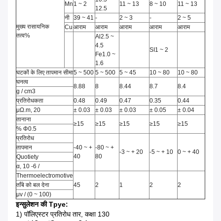
Mn
1 ~ 2
11 ~ 13
8 ~ 10
11 ~ 13
12.5
नी
39 ~ 41
-
2 ~ 3
-
2 ~ 5
मुख्य रासायनिक
Cu
आराम
आराम
आराम
आराम
आराम
तत्व%
Al2.5 ~
4.5
SI1 ~ 2
Fe1.0 ~
1.6
घटकों के लिए तापमान सीमा
5 ~ 500
5 ~ 500
5 ~ 45
10 ~ 80
10 ~ 80
घनत्व
8.88
8
8.44
8.7
8.4
g / cm3
प्रतिरोधकता
0.48
0.49
0.47
0.35
0.44
μΩ.m, 20
± 0.03
± 0.03
± 0.03
± 0.05
± 0.04
तानाना
≥15
≥15
≥15
≥15
≥15
% Φ0.5
प्रतिरोध
तापमान
-40 ~ +
-80 ~ +
-3 ~ + 20
-5 ~ + 10
0 ~ + 40
40
80
Quotiety
α, 10 -6 /
Thermoelectromotive
ताँबे को बल देना
45
2
1
2
2
μv / (0 ~ 100)
इन्सुलेशन की Tpye:
1) पॉलिएस्टर प्रतिरोध तार, कक्षा 130