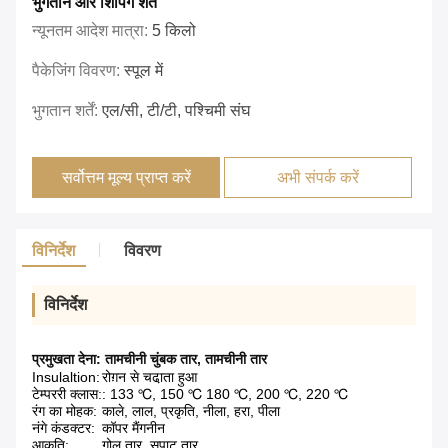
भुगतान और शिपिंग शर्तें
न्यूनतम आदेश मात्रा:
5 किलो
पैकेजिंग विवरण:
स्पूल में
भुगतान शर्तें:
एल/सी, टी/टी, पश्चिमी संघ
सर्वोत्तम मूल्य प्राप्त करें
अभी संपर्क करें
विनिर्देश
विवरण
विनिर्देश
प्रमुखता देना:
तामचीनी चुंबक तार
,
तामचीनी तार
Insulaltion:
रोग़न से चढा़ता हुआ
टेम्पररी क्लास:
: 133 ℃, 150 ℃ 180 ℃, 200 ℃, 220 ℃
रंग का मोहक:
काले, लाल, प्रकृति, नीला, हरा, पीला
नंगे कंडक्टर:
कॉपर मैंगनीन
आकृति:
गोल तार, सपाट तार