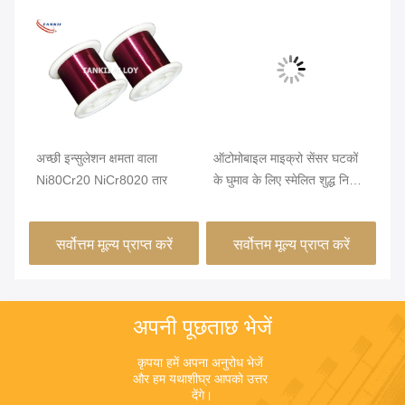
वीड
ाथ
अच्छी इन्सुलेशन क्षमता वाला
ऑटोमोबाइल माइक्रो सेंसर घटकों
उच्
िए
Ni80Cr20 NiCr8020 तार
के घुमाव के लिए स्मेलित शुद्ध निकेल
लिए
तार व्यास0.08 मिमी 240°C
ता
1.
सर्वोत्तम मूल्य प्राप्त करें
सर्वोत्तम मूल्य प्राप्त करें
अपनी पूछताछ भेजें
कृपया हमें अपना अनुरोध भेजें 
और हम यथाशीघ्र आपको उत्तर 
देंगे।