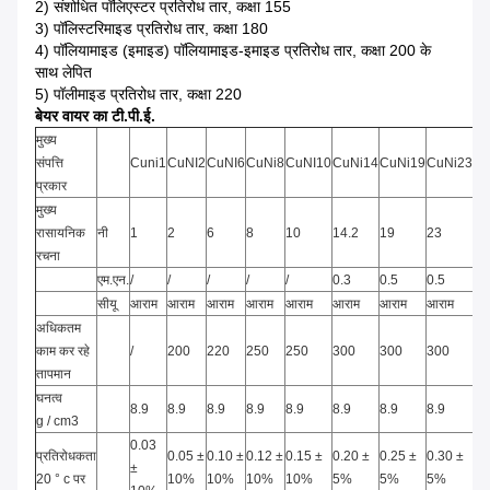
2) संशोधित पॉलिएस्टर प्रतिरोध तार, कक्षा 155
3) पॉलिस्टरिमाइड प्रतिरोध तार, कक्षा 180
4) पॉलियामाइड (इमाइड) पॉलियामाइड-इमाइड प्रतिरोध तार, कक्षा 200 के
साथ लेपित
5) पॉलीमाइड प्रतिरोध तार, कक्षा 220
बेयर वायर का टी.पी.ई.
मुख्य
संपत्ति
Cuni1
CuNI2
CuNI6
CuNi8
CuNI10
CuNi14
CuNi19
CuNi23
Cu
प्रकार
मुख्य
रासायनिक
नी
1
2
6
8
10
14.2
19
23
30
रचना
एम.एन.
/
/
/
/
/
0.3
0.5
0.5
1.
सीयू
आराम
आराम
आराम
आराम
आराम
आराम
आराम
आराम
आर
अधिकतम
काम कर रहे
/
200
220
250
250
300
300
300
35
तापमान
घनत्व
8.9
8.9
8.9
8.9
8.9
8.9
8.9
8.9
8.
g / cm3
0.03
प्रतिरोधकता
0.05 ±
0.10 ±
0.12 ±
0.15 ±
0.20 ±
0.25 ±
0.30 ±
0.
±
20 ° c पर
10%
10%
10%
10%
5%
5%
5%
5