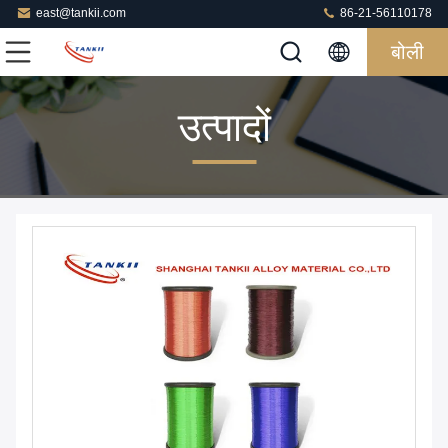
east@tankii.com
86-21-56110178
बोली
उत्पादों