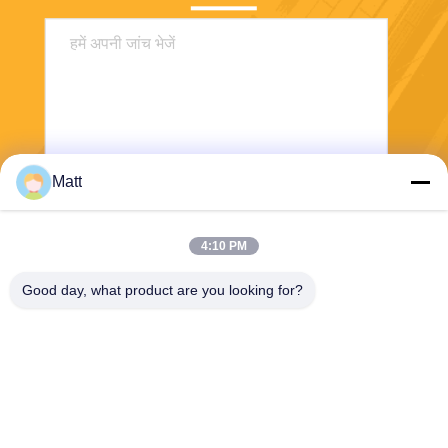
Matt
भेजना
4:10 PM
Good day, what product are you looking for?
Shanghai Tankii Alloy Material Co.,Ltd
east@tankii.com