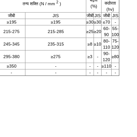
बढ़ाव
2
कठोरता
तन्य शक्ति (N / mm
)
(%)
(hv)
जीबी
JIS
जीबी
JIS
जीबी
JIS
≥195
≥195
≥30
≥30
≤70
-
60-
55-
215-275
215-285
≥25
≥20
90
100
80-
75-
245-345
235-315
≥8
≥10
110
120
90-
295-380
≥275
≥3
-
≥80
120
≥350
-
-
-
≥110
-
-
-
-
-
-
-