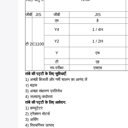
जीबी
JIS
जीबी
JIS
एम
हे
Y4
1 / 4H
Y2
1 / 2H
टी 2
C1100
Y
एच
टी
एह
स्व-परीक्षा
एसएच
तांबे की पट्टी के लिए सुविधाएँ:
1) अच्छी बिजली और गर्मी चालन का आनंद लें
२) बढ़ाव
3) अच्छा संक्षारण प्रतिरोध
4) जलवायु-कठोरता
तांबे की पट्टी के लिए आवेदन:
1) कम्यूटेटर
2) ट्रैक्शन मोटर्स
3) अर्थिंग
4) स्विचगियर उत्पाद