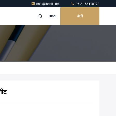
east@tankii.com
86-21-56110178
बोली
Hindi
शीट