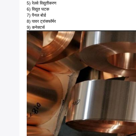
5) रेलवे विद्युतीकरण
6) विद्युत घटक
7) पैनल बोर्ड
8) पावर ट्रांसफॉर्मर
9) कनेक्टर्स