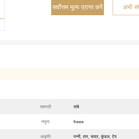
सर्वोत्तम मूल्य प्राप्त करें
अभी संप
सामग्री:
तांबे
नमूना:
freee
आकृति:
पन्नी, तार, चादर, कुंडल, टेप