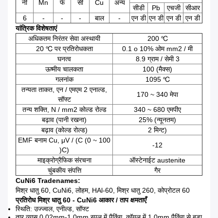
नी
Mn
फे
सी
Cu
अन्य
सीडी
Pb
एचजी
सीआर
6
-
-
-
बाल
-
एन डी
एन डी
एन डी
एन डी
यांत्रिक विशेषताएं
अधिकतम निरंतर सेवा अस्थायी
200 ℃
20 ℃ पर प्रतिरोधकता
0.1 o 10% ओम mm2 / मी
घनत्व
8.9 ग्राम / सेमी 3
ऊष्मीय चालकता
100 (मैक्स)
गलनांक
1095 ℃
तन्यता ताकत, एन / एमएम 2 एनाल्ड,
170 ~ 340 मेपा
सॉफ्ट
तन्य शक्ति, N / mm2 कोल्ड रोल्ड
340 ~ 680 एमपीए
बढ़ाव (पानी रखना)
25% (न्यूनतम)
बढ़ाव (कोल्ड रोल्ड)
2 मिन्ट)
EMF बनाम Cu, μV / (C (0 ~ 100
-12
)C)
माइक्रोग्रैफिक संरचना
ऑस्टेनाईट austenite
चुंबकीय संपत्ति
गैर
CuNi6 Tradenames:
मिश्र धातु 60, CuNi6, लोहम, HAl-60, मिश्र धातु 260, कोप्रोटल 60
प्रतिरोध मिश्र धातु 60 - CuNi6 आकार / ताप क्षमताएँ
स्थिति: उज्ज्वल, एनील्ड, सॉफ्ट
तार व्यास 0.02mm-1.0mm स्पूल में पैकिंग, कॉयल में 1.0mm पैकिंग से बड़ा