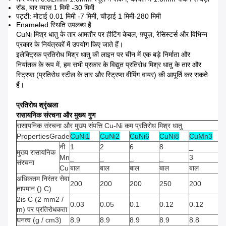
रॉड, बार व्यास 1 मिमी -30 मिमी
पट्टी: मोटाई 0.01 मिमी -7 मिमी, चौड़ाई 1 मिमी-280 मिमी
Enameled स्थिति उपलब्ध है
CuNi मिश्र धातु के तार आमतौर पर हीटिंग केबल, फ़्यूज़, रेसिस्टर्स और विभिन्न
प्रकार के नियंत्रकों में उपयोग किए जाते हैं।
इलेक्ट्रिक प्रतिरोध मिश्र धातु की लाइन पर चीन में एक बड़े निर्माता और
निर्यातक के रूप में, हम सभी प्रकार के विद्युत प्रतिरोध मिश्र धातु के तार और
स्ट्रिप्स (प्रतिरोध स्टील के तार और स्ट्रिप्स वीपिंग वायर) की आपूर्ति कर सकते
हैं।
प्रतिरोध श्रृंखला
रासायनिक संरचना और मुख्य गुण
रासायनिक संरचना और मुख्य संपत्ति Cu-Ni कम प्रतिरोध मिश्र धातु
PropertiesGrade
CuNi1
CuNi2
CuNi6
CuNi8
CuMn3
C
नी
1
2
6
8
_
1
मुख्य रासायनिक
Mn
_
_
_
_
3
_
संरचना
Cu
बाल
बाल
बाल
बाल
बाल
बा
अधिकतम निरंतर सेवा
200
200
200
250
200
2
तापमान () C)
2is C (2 mm2 /
0.03
0.05
0.1
0.12
0.12
0.
m) पर प्रतिरोधकता
घनत्व (g / cm3)
8.9
8.9
8.9
8.9
8.8
8.