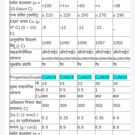
थर्मल चालकता (α ×
<100
<१२०
<60
<५
<38
<
10-6duct C)
तन्य शक्ति (एमपीए)
≥ 210
≥ 220
≥ 250
≥ 270
≥ 290
≥
EMF बनाम Cu (μ
Vº C) (0 ~ 10)
-8
-12
-12
-22
_
-2
C)
अनुमानित पिघलने
1085
1090
1095
1097
1050
1
बिंदु () C)
माइक्रोग्रैफिक
ऑस्टेनाईट
ऑस्टेनाईट
ऑस्टेनाईट
ऑस्टेनाईट
ऑस्टेनाईट
ऑस
संरचना
austenite
austenite
austenite
austenite
austenite
au
चुंबकीय संपत्ति
गैर
गैर
गैर
गैर
गैर
गैर
PropertiesGrade
CuNi14
CuNi19
CuNi23
CuNi30
CuNi34
C
नी
14
19
23
30
34
4
मुख्य रासायनिक
Mn
0.3
0.5
0.5
1
1
1
संरचना
Cu
बाल
बाल
बाल
बाल
बाल
बा
अधिकतम निरंतर सेवा
300
300
300
350
350
4
तापमान) C)
2is C (2 mm2 /
0.2
0.25
0.3
0.35
0.4
0.
m) पर प्रतिरोधकता
घनत्व (g / cm3)
8.9
8.9
8.9
8.9
8.9
8.
थर्मल चालकता (α ×