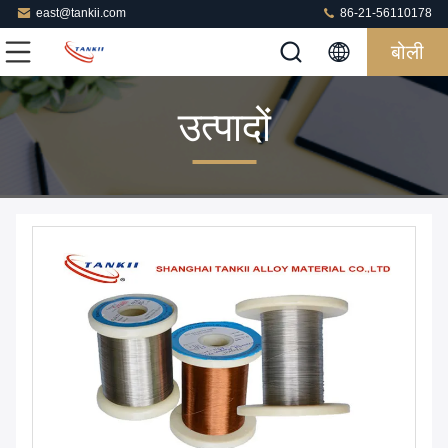
east@tankii.com
86-21-56110178
बोली
उत्पादों