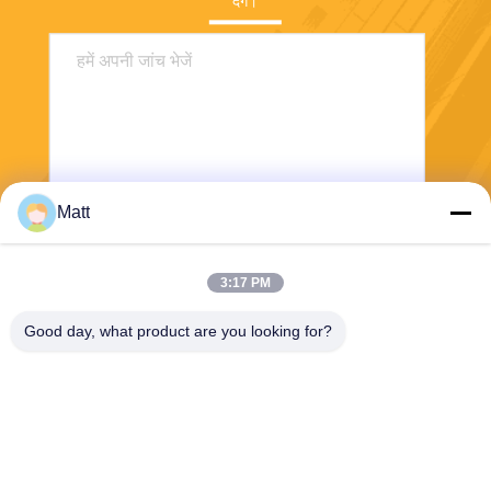
देंगे।
Matt
भेजना
3:17 PM
Good day, what product are you looking for?
Shanghai Tankii Alloy Material Co.,Ltd
east@tankii.com