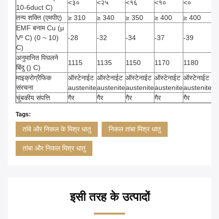
<३०
<२५
<१६
<१०
<०
<-
10-6duct C)
तन्य शक्ति (एमपीए)
≥ 310
≥ 340
≥ 350
≥ 400
≥ 400
≥
EMF बनाम Cu (μ
Vº C) (0 ~ 10)
-28
-32
-34
-37
-39
-4
C)
अनुमानित पिघलने
1115
1135
1150
1170
1180
1
बिंदु () C)
माइक्रोग्रैफिक
ऑस्टेनाईट
ऑस्टेनाईट
ऑस्टेनाईट
ऑस्टेनाईट
ऑस्टेनाईट
ऑस
संरचना
austenite
austenite
austenite
austenite
austenite
au
चुंबकीय संपत्ति
गैर
गैर
गैर
गैर
गैर
गैर
Tags:
तांबे और निकल के मिश्र धातु
निकल तांबा मिश्र धातु
तांबा और निकल मिश्र धातु
इसी तरह के उत्पादों